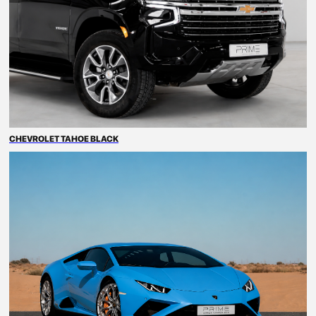
АДРЕС
Дубаи Интернешнл Эйрпорт,
Дейра, эмират Дубай
CHEVROLET TAHOE BLACK
КОНТАКТЫ
+7 901 007 06 06
Telegram
Max
info@primemoscow.ru
НАВИГАЦИЯ
Автопарк
Как проходит аренда
Частые вопросы
Контакты
Блог