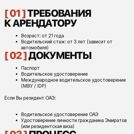
русскоязычная
аренды автомобиля
поддержка и помощь
А ТАКЖЕ:
Персональный менеджер
Все автомобили застрахованы
Можно без депозита
Доставка и возврат на адресе
В наличии детские кресла и бустеры
// наш опыт — ваша уверенность
в каждой детали
PRIME
Мы работаем в сфере аренды более 10 лет. Наша
команда собирала опыт в разных городах и ведущих
компаниях, чтобы досконально изучить все уровни
сервиса.
Этот путь научил нас главному: в премиум-сегменте