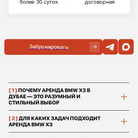
[ 4 ]
КОМФОРТ, ДИНАМИКА И
ТЕХНОЛОГИИ
[ 5 ]
КОМУ ПОДОЙДЕТ АРЕНДА BMW
X3
[ 6 ]
ЧТО ВАЖНО УЧИТЫВАТЬ ПЕРЕД
АРЕНДОЙ
// подобрать авто
В ПАРКЕ БОЛЕЕ 350
АВТОМОБИЛЕЙ,
ДЛЯ
ПОДБОРА И РАСЧЕТА
СТОИМОСТИ
НАПИШИТЕ НАМ
Вы можете написать нам в удобном мессенджере или
заполнить форму заявки на подбор авто.
Наш менеджер ответит вам в ближайшее время
Подобрать авто