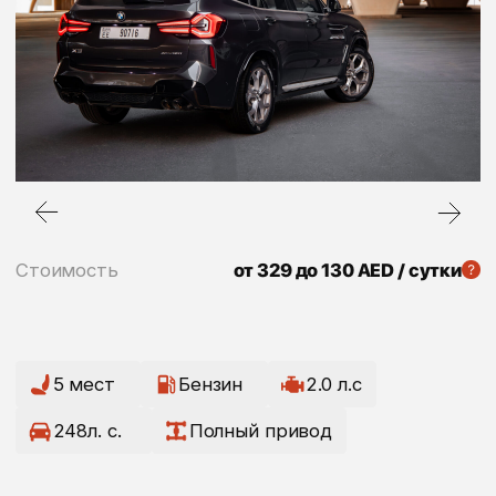
Стоимость
от 329 до 130 AED / сутки
5 мест
Бензин
2.0 л.с
248л. с.
Полный привод
Цены на автомобили в Дубае могут меняться
в зависимости от времени года, точный расчет для вас
сделает наш менеджер
Стоимость аренды (за сутки)
1 сутки
329 AED
2-3 суток
329 AED