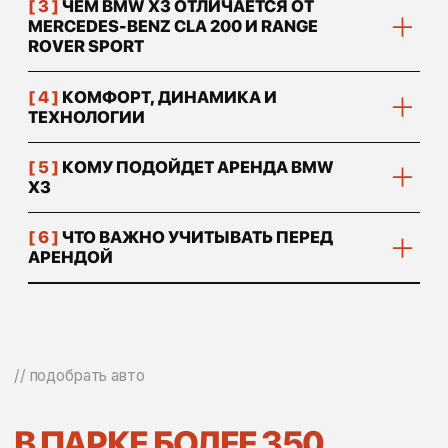
// условия аренды
[ 01 ]
ТРЕБОВАНИЯ
К АРЕНДАТОРУ
Возраст: от 21 года
Водительский стаж: от 3 лет (зависит от
автомобиля)
[ 02 ]
ДОКУМЕНТЫ
Паспорт
Водительское удостоверение
Международное водительское удостоверение
(МВУ / IDP)
Если Вы резидент ОАЭ:
Водительское удостоверение ОАЭ
Удостоверение личности гражданина Эмиратов
(или резидентская виза)