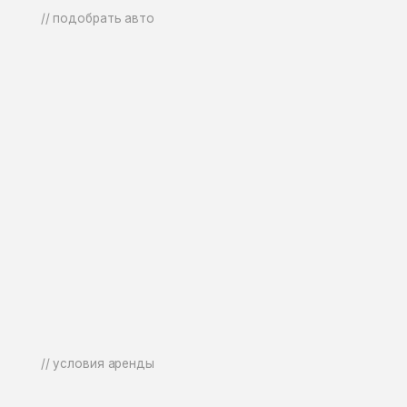
или 
Наш 
// условия аренды
[ 
В
В
[ 
П
В
М
Если
В
У
[ 