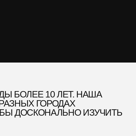
 ГОРОДАХ
СКОНАЛЬНО ИЗУЧИТЬ
В ПРЕМИУМ-
ПОЭТОМУ СЕГОДНЯ
ДЛАГАЕМ ВАМ
СТО АВТОМОБИЛЬ,
РЕННЫЙ СТАНДАРТ
ВА — БЕЗУПРЕЧНЫЕ
Ы, ПРОЗРАЧНЫЕ
Я И СЕРВИС, ГДЕ
СТА
ОМИССАМ.
 ПРОШЛИ ЧЕРЕЗ
ТОБЫ ВАШ ОПЫТ