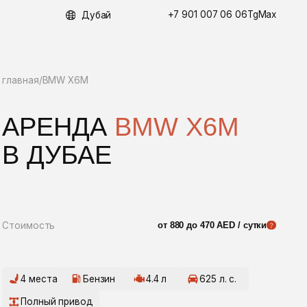
+7 901 007 06 06
Max
Tg
Дубай
X6M
НДА
BMW X6M
БАЕ
от 880 до 470 AED / сутки
Бензин
4.4 л
625 л. с.
ивод