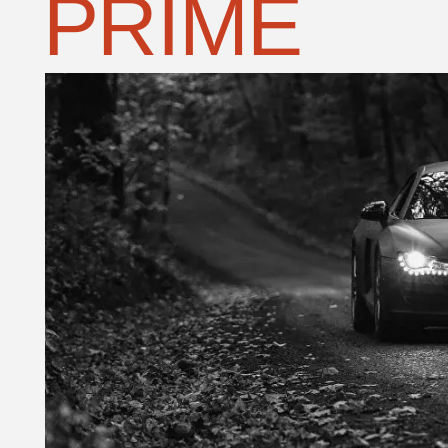
//
В
Q&A
К