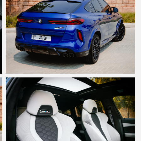
Цены на автомоб
от времени года
1 с
2-3 
4-7 
8-14
15-21
22-30
более 
З