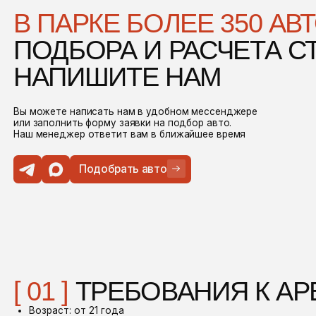
заполнить форму заявки на подбор авто.
менеджер ответит вам в ближайшее время
Подобрать авто
01 ]
ТРЕБОВАНИЯ К АРЕНДА
озраст: от 21 года
одительский стаж: от 3 лет (зависит от автомобиля)
02 ]
ДОКУМЕНТЫ
аспорт
одительское удостоверение
еждународное водительское удостоверение (МВУ / IDP)
 Вы резидент ОАЭ:
одительское удостоверение ОАЭ
достоверение личности гражданина Эмиратов (или резидентская виза)
03 ]
ПРОЦЕСС ОФОРМЛЕНИ