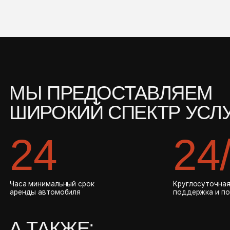
24
24/7
 минимальный срок
Круглосуточная русскоязычна
ды автомобиля
поддержка и помощь
 ТАКЖЕ:
ерсональный менеджер
се автомобили застрахованы
ожно без депозита
оставка и возврат на адресе
 наличии детские кресла и бустеры
Ы РАБОТАЕМ В СФЕРЕ АРЕНДЫ БОЛЕ