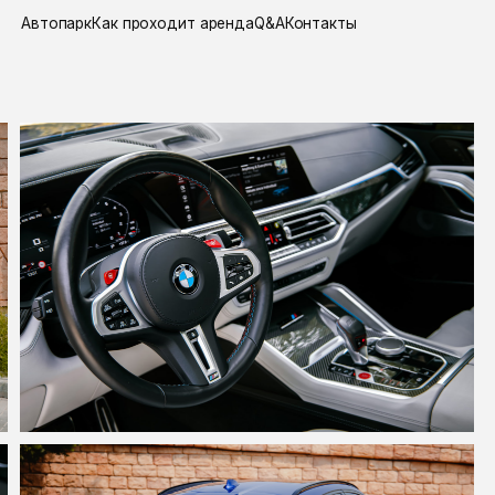
парк
Как проходит аренда
Q&A
Контакты
главная
/
BMW 
АРЕ
В ДУ
Стоимость
4 места
Полный пр