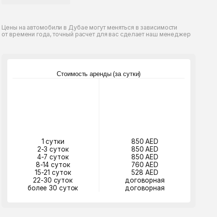
или в Дубае могут меняться в зависимости
, точный расчет для вас сделает наш менеджер
Стоимость аренды (за сутки)
утки
850 AED
суток
850 AED
суток
850 AED
 суток
760 AED
 суток
528 AED
 суток
договорная
30 суток
договорная
абронировать