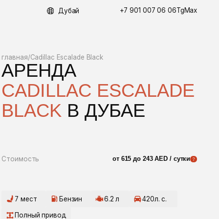
+7 901 007 06 06
Max
Tg
Дубай
c Escalade Black
ДА
LLAC ESCALADE
K
В ДУБАЕ
от 615 до 243 AED / сутки
Бензин
6.2 л
420л. с.
ивод