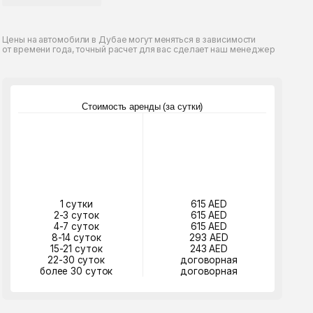
или в Дубае могут меняться в зависимости
, точный расчет для вас сделает наш менеджер
Стоимость аренды (за сутки)
утки
615 AED
суток
615 AED
суток
615 AED
 суток
293 AED
 суток
243 AED
 суток
договорная
30 суток
договорная
абронировать