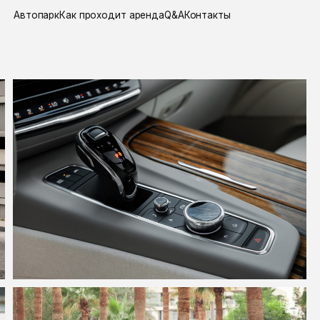
парк
Как проходит аренда
Q&A
Контакты
главная
/
Cadilla
АРЕН
CADI
BLAC
Стоимость
7 мест
Полный пр