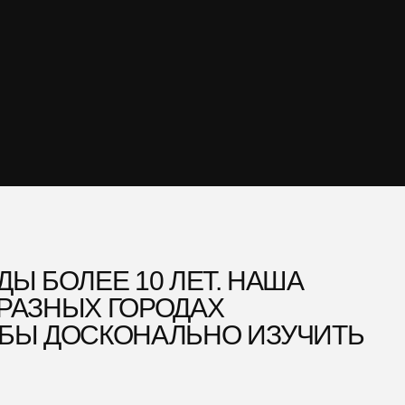
 ГОРОДАХ
СКОНАЛЬНО ИЗУЧИТЬ
В ПРЕМИУМ-
ПОЭТОМУ СЕГОДНЯ
ДЛАГАЕМ ВАМ
СТО АВТОМОБИЛЬ,
РЕННЫЙ СТАНДАРТ
ВА — БЕЗУПРЕЧНЫЕ
Ы, ПРОЗРАЧНЫЕ
Я И СЕРВИС, ГДЕ
СТА
ОМИССАМ.
 ПРОШЛИ ЧЕРЕЗ
ТОБЫ ВАШ ОПЫТ