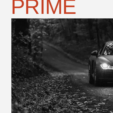
//
В
Q&A
К