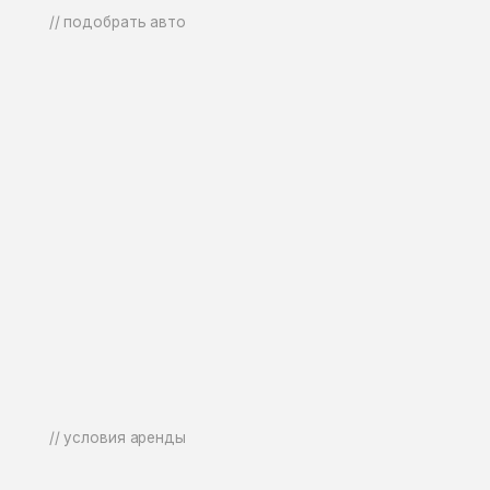
или 
Наш 
// условия аренды
[ 
[ 
Если