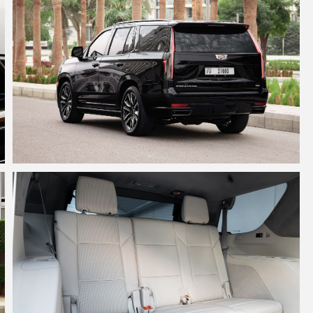
Цены на автомоб
от времени года
1 с
2-3 
4-7 
8-14
15-21
22-30
более 
З