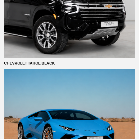
АДРЕС
Дубаи Интернешнл Эйрпорт,
Дейра, эмират Дубай
CHEVROLET TAHOE BLACK
КОНТАКТЫ
+7 901 007 06 06
Telegram
Max
info@primemoscow.ru
НАВИГАЦИЯ
Автопарк
Как проходит аренда
Частые вопросы
Контакты