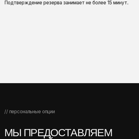
вам не просто автомобиль, а выверенный стандарт
качества — безупречные машины, прозрачные условия и
сервис, где нет места компромиссам.
Мы уже прошли через всё, чтобы ваш опыт аренды был
безукоризненным.
// Q&A