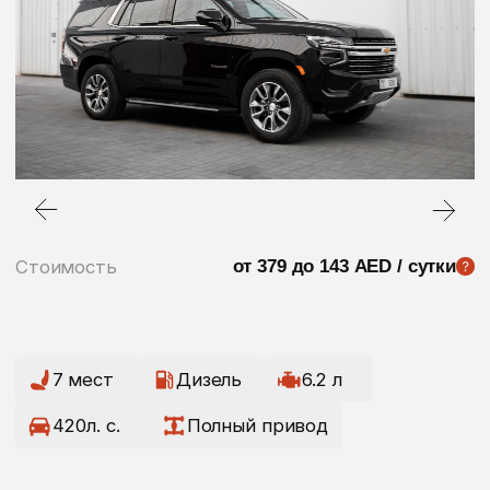
Стоимость
от 379 до 143 AED / сутки
7 мест
Дизель
6.2 л
420л. с.
Полный привод
Цены на автомобили в Дубае могут меняться
в зависимости от времени года, точный расчет для вас
сделает наш менеджер
Стоимость аренды (за сутки)
1 сутки
379 AED
2-3 суток
379 AED