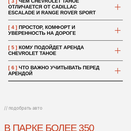
// условия аренды
[ 01 ]
ТРЕБОВАНИЯ
К АРЕНДАТОРУ
Возраст: от 21 года
Водительский стаж: от 3 лет (зависит от
автомобиля)
[ 02 ]
ДОКУМЕНТЫ
Паспорт
Водительское удостоверение
Международное водительское удостоверение
(МВУ / IDP)
Если Вы резидент ОАЭ:
Водительское удостоверение ОАЭ
Удостоверение личности гражданина Эмиратов (или
резидентская виза)
[ 03 ]
ПРОЦЕСС
ОФОРМЛЕНИЯ