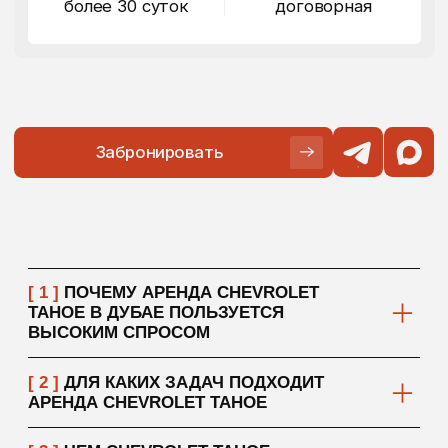
[ 4 ]
ПРОСТОР, КОМФОРТ И
УВЕРЕННОСТЬ НА ДОРОГЕ
[ 5 ]
КОМУ ПОДОЙДЕТ АРЕНДА
CHEVROLET TAHOE
[ 6 ]
ЧТО ВАЖНО УЧИТЫВАТЬ ПЕРЕД
АРЕНДОЙ
// подобрать авто
В ПАРКЕ БОЛЕЕ 350
АВТОМОБИЛЕЙ,
ДЛЯ
ПОДБОРА И РАСЧЕТА
СТОИМОСТИ НАПИШИТЕ
НАМ
Вы можете написать нам в удобном мессенджере или
заполнить форму заявки на подбор авто.
Наш менеджер ответит вам в ближайшее время
Подобрать авто