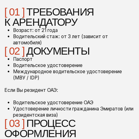
поддержка и помощь
А ТАКЖЕ:
Персональный менеджер
Все автомобили застрахованы
Можно без депозита
Доставка и возврат на адресе
В наличии детские кресла и бустеры
// наш опыт — ваша уверенность
в каждой детали
PRIME
Мы работаем в сфере аренды более 10 лет. Наша
команда собирала опыт в разных городах и ведущих
компаниях, чтобы досконально изучить все уровни
сервиса.
Этот путь научил нас главному: в премиум-сегменте
важна каждая деталь. Поэтому сегодня мы предлагаем