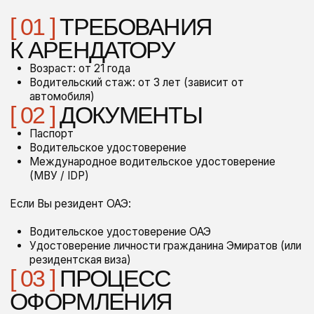
поддержка и помощь
А ТАКЖЕ:
Персональный менеджер
Все автомобили застрахованы
Можно без депозита
Доставка и возврат на адресе
В наличии детские кресла и бустеры
// наш опыт — ваша уверенность
в каждой детали
PRIME
Мы работаем в сфере аренды более 10 лет. Наша
команда собирала опыт в разных городах и ведущих
компаниях, чтобы досконально изучить все уровни
сервиса.
Этот путь научил нас главному: в премиум-сегменте
важна каждая деталь. Поэтому сегодня мы предлагаем