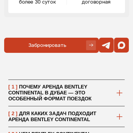
[ 4 ]
КОМФОРТ, СТИЛЬ И
ВПЕЧАТЛЕНИЕ ОТ ПОЕЗДКИ
[ 5 ]
КОМУ ПОДОЙДЕТ АРЕНДА
BENTLEY CONTINENTAL
[ 6 ]
ЧТО ВАЖНО УЧИТЫВАТЬ ПЕРЕД
АРЕНДОЙ
// подобрать авто
В ПАРКЕ БОЛЕЕ 350
АВТОМОБИЛЕЙ,
ДЛЯ
ПОДБОРА И РАСЧЕТА
СТОИМОСТИ НАПИШИТЕ
НАМ
Вы можете написать нам в удобном мессенджере или
заполнить форму заявки на подбор авто.
Наш менеджер ответит вам в ближайшее время
Подобрать авто