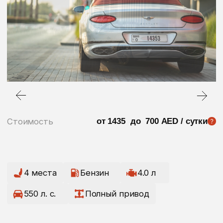
Стоимость
от 1435 до 700 AED / сутки
4 места
Бензин
4.0 л
550 л. с.
Полный привод
Цены на автомобили в Дубае могут меняться
в зависимости от времени года, точный расчет для вас
сделает наш менеджер
Стоимость аренды (за сутки)
1 сутки
1 435 AED
2-3 суток
1 435 AED