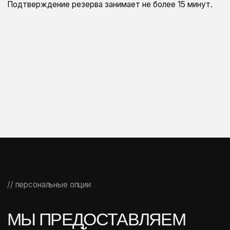
вам не просто автомобиль, а выверенный стандарт
качества — безупречные машины, прозрачные условия и
сервис, где нет места компромиссам.
Мы уже прошли через всё, чтобы ваш опыт аренды был
безукоризненным.
// Q&A