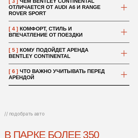
// условия аренды
[ 01 ]
ТРЕБОВАНИЯ
К АРЕНДАТОРУ
Возраст: от 21 года
Водительский стаж: от 3 лет (зависит от
автомобиля)
[ 02 ]
ДОКУМЕНТЫ
Паспорт
Водительское удостоверение
Международное водительское удостоверение
(МВУ / IDP)
Если Вы резидент ОАЭ:
Водительское удостоверение ОАЭ
Удостоверение личности гражданина Эмиратов (или
резидентская виза)
[ 03 ]
ПРОЦЕСС
ОФОРМЛЕНИЯ