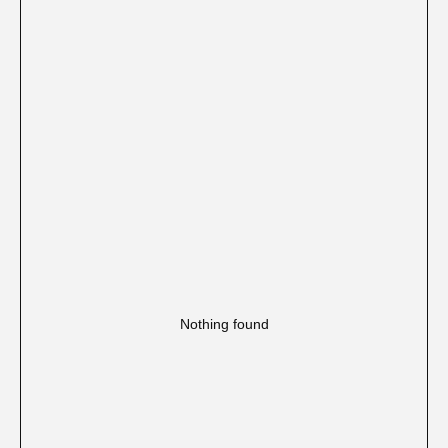
Nothing found
// уникальная возможность ехать
с опущеной крышей