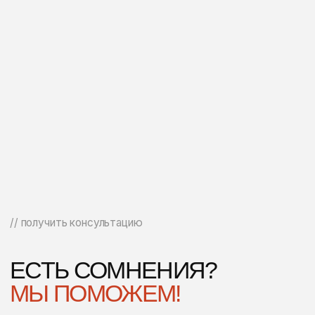
АДРЕС
КОНТАКТЫ
Москва, Духовской
+7 901 006 07 07
переулок д. 17 стр. 12
Telegram
Max
info@primemoscow.ru
АВТОПАРК
Комфорт
Премиум
Бизнес
Минивэны
Авто из Китая
Кабриолеты
Внедорожники
Спорткары
НАВИГАЦИЯ
Автопарк
Условия аренды
Для юридических лиц
Частые вопросы
Блог