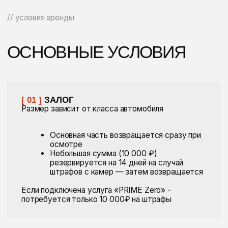
[ 05 ]
ПРОБЕГ
200−250 км в сутки в зависимости
от модели
Километры копятся при аренде от 2 дней
Если превысите лимит — компенсация
рассчитывается индивидуально под авто
[ 06 ]
ДОСТАВКА АВТОМОБИЛЯ
Для вашего комфорта мы доставим выбранный
автомобиль в любую точку Москвы и области
Стоимость услуги зависит от локации
Узнать стоимость
[ 07 ]
ОПЛАТА
Удобным для вас способом: