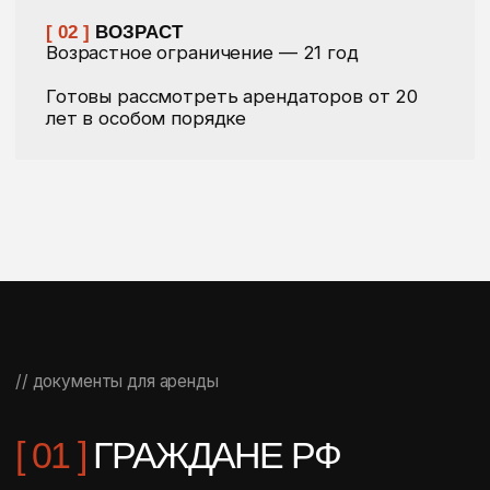
удостоверение
[ 02 ]
ИНОСТРАННЫЕ
ГРАЖДАНЕ
Необходимые документы:
Национальное водительское удостоверение
Загранпаспорт
Документ, подтверждающий право пребывания
в РФ (виза, миграционная карта, РВП, ВНЖ)
// условия аренды
ОСНОВНЫЕ УСЛОВИЯ
[ 01 ]
ЗАЛОГ
Размер зависит от класса автомобиля
Основная часть возвращается сразу при