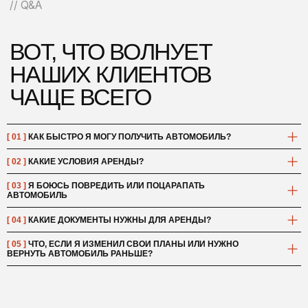
АДРЕС
КОНТАКТЫ
Москва, Духовской
+7 901 006 07 07
переулок д. 17 стр. 12
Telegram
Max
info@primemoscow.ru
[ 01 ]
КАК БЫСТРО Я МОГУ ПОЛУЧИТЬ АВТОМОБИЛЬ?
[ 02 ]
КАКИЕ УСЛОВИЯ АРЕНДЫ?
АВТОПАРК
[ 03 ]
Я БОЮСЬ ПОВРЕДИТЬ ИЛИ ПОЦАРАПАТЬ
Комфорт
Премиум
АВТОМОБИЛЬ
Бизнес
Минивэны
Авто из Китая
Кабриолеты
Внедорожники
Спорткары
[ 04 ]
КАКИЕ ДОКУМЕНТЫ НУЖНЫ ДЛЯ АРЕНДЫ?
[ 05 ]
ЧТО, ЕСЛИ Я ИЗМЕНИЛ СВОИ ПЛАНЫ ИЛИ НУЖНО
ВЕРНУТЬ АВТОМОБИЛЬ РАНЬШЕ?
НАВИГАЦИЯ
Автопарк
Условия аренды
Для юридических лиц
Частые вопросы