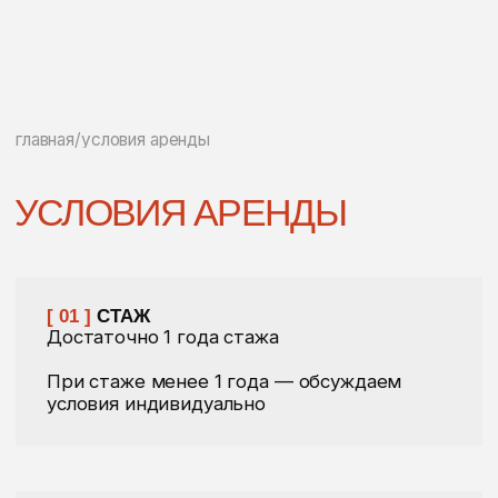
условия индивидуально
[ 02 ]
ВОЗРАСТ
Возрастное ограничение — 21 год
Готовы рассмотреть арендаторов от 20
лет в особом порядке
// документы для аренды
[ 01 ]
ГРАЖДАНЕ РФ
Необходимые документы:
Паспорт РФ
Действующее водительское