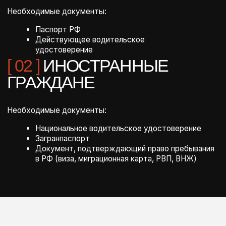
осмотре
Небольшая сумма (10 000 ₽)
резервируется на 14 дней на случай
штрафов с камер — затем возвращается
Если подключена услуга «PRIME Zero» -
потребуется только 10 000₽ на штрафы
[ 02 ]
ЧИСТОТА И ТОПЛИВО
Автомобиль выдаётся идеально чистым
и с полным баком
Если не успели заправить или помыть — просто
компенсируйте стоимость, мы всё сделаем сами
[ 03 ]
ТЕРРИТОРИЯ АРЕНДЫ
Вся территория России. Поездки в регионы
согласовываем при бронировании
[ 04 ]
ВРЕМЯ АРЕНДЫ
Сутки = 24 часа с момента передачи автомобиля