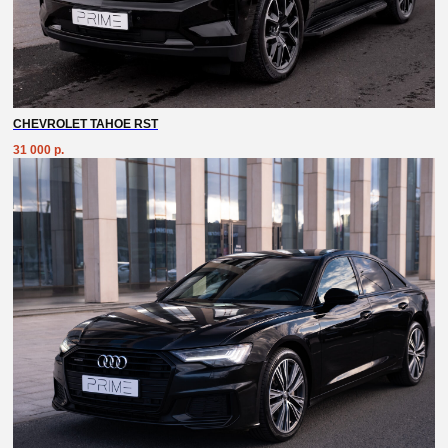
+7
Комментарии
Я согласен с
политикой конфиденциальности
CHEVROLET TAHOE RST
31 000
р.
отправить