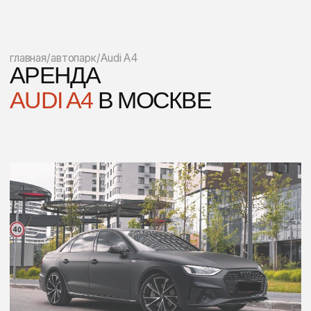
Стоимость
от 10 900 до 7 600 ₽ / сутки
Год выпуска
2021
5 мест
Бензин
2.0 л
249 л. с.
Полный привод
Стоимость аренды (за сутки)