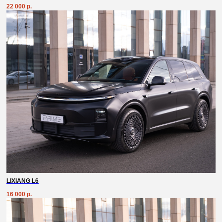
22 000
р.
Автопарк
Условия аренды
Для юридических лиц
Частые вопросы
Разработка сайта: Art-Maksimenko
© Все права защищены
Политика конфиденциальности
LIXIANG L6
16 000
р.