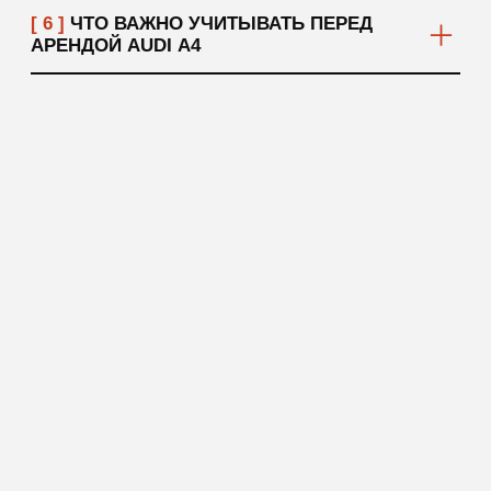
ОФОРМЛЕНИЯ
Подтверждение резерва занимает не более 15 минут.
// персональные опции
ПЕРСОНАЛЬНЫЕ ОПЦИИ
[ 01 ]
ПОЛНАЯ СТРАХОВКА
Все автомобили застрахованы по ОСАГО
и КАСКО