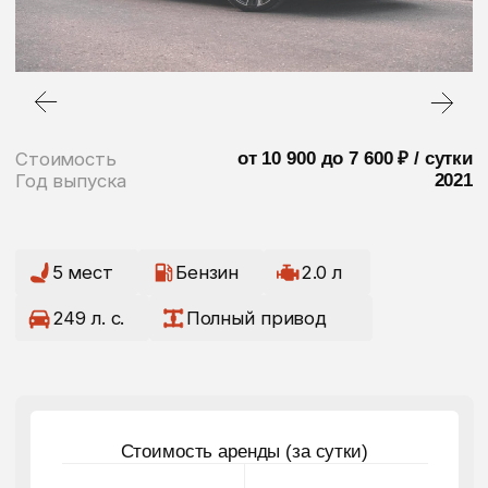
1 сутки
10 900 ₽
2-3 суток
10 300 ₽
4-7 суток
9 500 ₽
8-14 суток
8 200 ₽
15-21 суток
7 500 ₽
22-30 суток
договорная
более 30 суток
договорная
Забронировать
[ 1 ]
ПОЧЕМУ AUDI A4 ОСТАЕТСЯ
ОДНИМ ИЗ САМЫХ ПОПУЛЯРНЫХ
ПРЕМИАЛЬНЫХ СЕДАНОВ
[ 2 ]
ДЛЯ КАКИХ ЗАДАЧ ЧАЩЕ ВСЕГО
АРЕНДУЮТ AUDI A4
[ 3 ]
ЧЕМ AUDI A4 ОТЛИЧАЕТСЯ ОТ