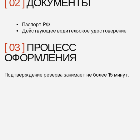
Узнать стоимость
// наш опыт — ваша уверенность
в каждой детали
PRIME
Мы работаем в сфере аренды более 10 лет. Наша
команда собирала опыт в разных городах и ведущих
компаниях, чтобы досконально изучить все уровни
сервиса.
Этот путь научил нас главному: в премиум-сегменте
важна каждая деталь. Поэтому сегодня мы предлагаем
вам не просто автомобиль, а выверенный стандарт
качества — безупречные машины, прозрачные условия и
сервис, где нет места компромиссам.
Мы уже прошли через всё, чтобы ваш опыт аренды был