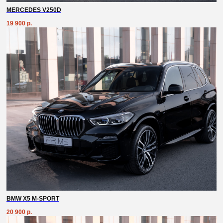
MERCEDES V250D
19 900
р.
BMW X5 M-SPORT
20 900
р.