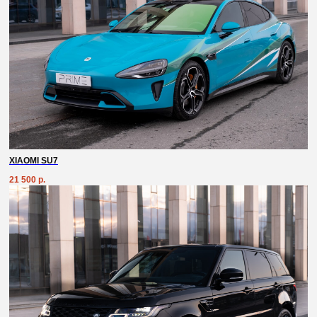
XIAOMI SU7
21 500
р.