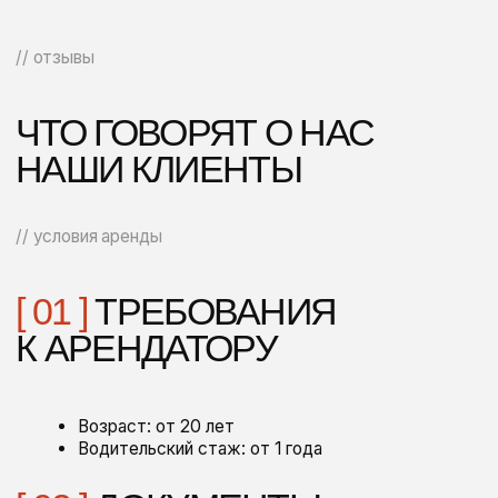
[ 02 ]
ДЛЯ САМЫХ ВАЖНЫХ ПАССАЖИРОВ
Детское кресло предоставляем бесплатно
[ 03 ]
ТОПЛИВО
Получите авто с полным баком. При возврате
мы просто компенсируем разницу по топливу
[ 04 ]
МОЙКА
Не тратьте время на мойку. Просто
доплатите за эту услугу при возврате
[ 05 ]
ДОСТАВКА АВТОМОБИЛЯ
Для вашего комфорта мы доставим
выбранный автомобиль в любую точку
Москвы и области