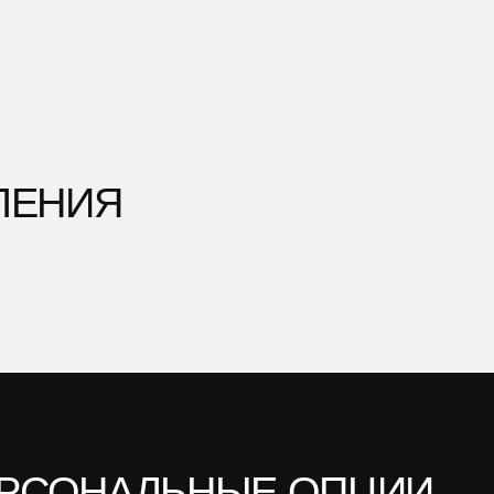
АЛЬНЫЕ ОПЦИИ
КА АВТОМОБИЛЯ
комфорта мы доставим выбранный
в любую точку Москвы и области
имость