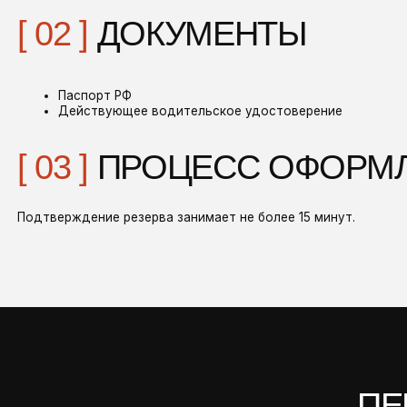
ПЕРСОН
 02 ]
ДЛЯ САМЫХ ВАЖНЫХ ПАССАЖИРОВ
[ 05 ]
ДОСТАВ
етское кресло предоставляем бесплатно
04 ]
МОЙКА
Для вашего 
е тратьте время на мойку. Просто доплатите
автомобиль 
а эту услугу при возврате
Узнать сто