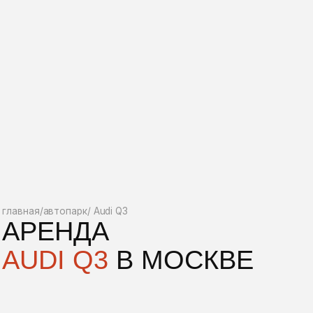
арк
/
Audi Q3
ДА
 Q3
В МОСКВЕ
от 11 000 до 8 000 ₽ / сутки
2021
Бензин
1.4 л
150 л. с.