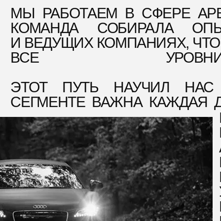
УСЛОВ
НЕ
КОМПР
МЫ УЖ
ВСЁ, 
АР
БЕЗУК
ОТ, ЧТО ВОЛНУЕТ НАШИХ
ЛИЕНТОВ ЧАЩЕ ВСЕГО