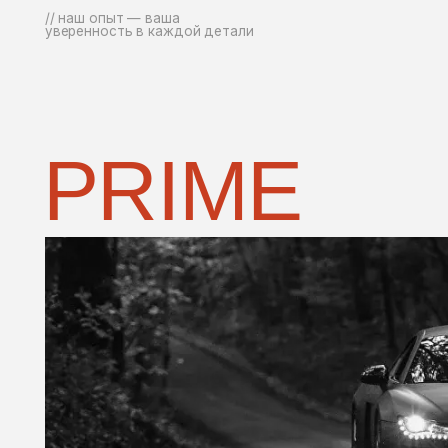
//
В
Q&A
К