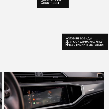
Условия аренды
Для юридических лиц
Инвестиции в автопарк
главная
/
автоп
АРЕН
AUDI
Стоимость
Год выпуска
5 мест