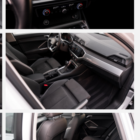
Полный пр
1 с
2-3 
4-7 
8-14
15-21
22-30
более 
З