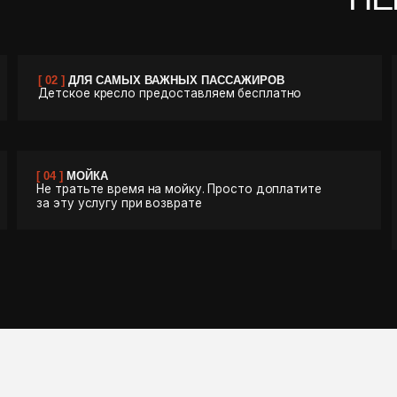
Ы РАБОТАЕМ В СФЕРЕ АРЕНДЫ Б
ОМАНДА СОБИРАЛА ОПЫТ В 
 ВЕДУЩИХ КОМПАНИЯХ, ЧТОБЫ ДО
ВСЕ УРОВНИ С
ТОТ ПУТЬ НАУЧИЛ НАС ГЛАВН
ЕГМЕНТЕ ВАЖНА КАЖДАЯ ДЕТАЛЬ
МЫ П
НЕ ПР
А ВЫВ
КАЧЕСТ
МАШИ