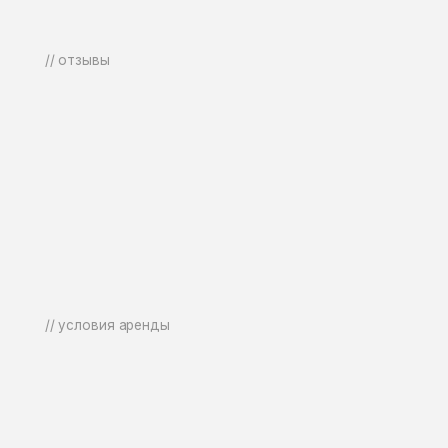
// условия аренды
[ 
[ 
[ 
Подт