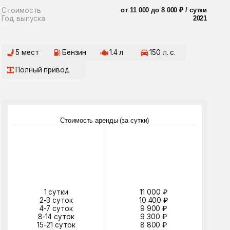
ивод
Стоимость аренды (за сутки)
утки
11 000 ₽
суток
10 400 ₽
суток
9 900 ₽
 суток
9 300 ₽
 суток
8 800 ₽
 суток
договорная
30 суток
договорная
абронировать