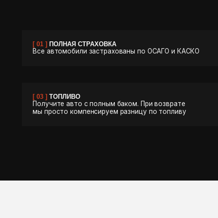
// наш опыт — ваша
М
уверенность в каждой детали
К
И
PRIME
Э
С