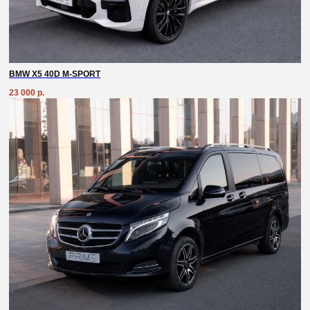
BMW X5 40D M-SPORT
23 000
р.