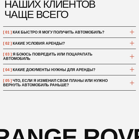
[ 01 ]
КАК БЫСТРО Я МОГУ ПОЛУЧИТЬ АВТОМОБИЛЬ?
[ 02 ]
КАКИЕ УСЛОВИЯ АРЕНДЫ?
[ 03 ]
Я БОЮСЬ ПОВРЕДИТЬ ИЛИ ПОЦАРАПАТЬ
АВТОМОБИЛЬ
[ 04 ]
КАКИЕ ДОКУМЕНТЫ НУЖНЫ ДЛЯ АРЕНДЫ?
[ 05 ]
ЧТО, ЕСЛИ Я ИЗМЕНИЛ СВОИ ПЛАНЫ ИЛИ НУЖНО
ВЕРНУТЬ АВТОМОБИЛЬ РАНЬШЕ?