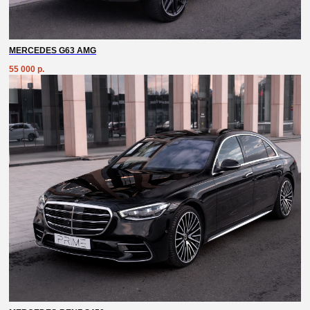
MERCEDES G63 AMG
55 000
р.